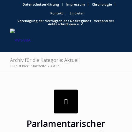
Datenschutzerklärung
Impressum
Chronologie
Kontakt
Eintreten
Vereinigung der Verfolgten des Naziregimes - Verband der
AntifaschistInnen e. V.
Archiv für die Kategorie: Aktuell
Du bist hier:
Startseite
/
Aktuell
Parlamentarischer