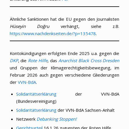
Ähnliche Sanktionen hat die EU gegen den Journalisten
Hüseyin Doğru
verhängt, siehe z.B.
https://www.nachdenkseiten.de/?p=135478
.
Kontokündigungen erfolgten Ende 2025 u.a. gegen die
DKP
, die
Rote Hilfe
, das
Anarchist Black Cross Dresden
und Gruppen der Klimagerechtigkeitsbewegung, im
Februar 2026 auch gegen verschiedene Gliederungen
der
VVN-BdA
.
Solidaritätserklärung
der VVN-BdA
(Bundesvereinigung)
Solidaritätserklärung
der VVN-BdA Sachsen-Anhalt
Netzwerk
Debanking Stoppen!
Gerichtsurteil
16.1.26 zugunsten der Roten Hilfe