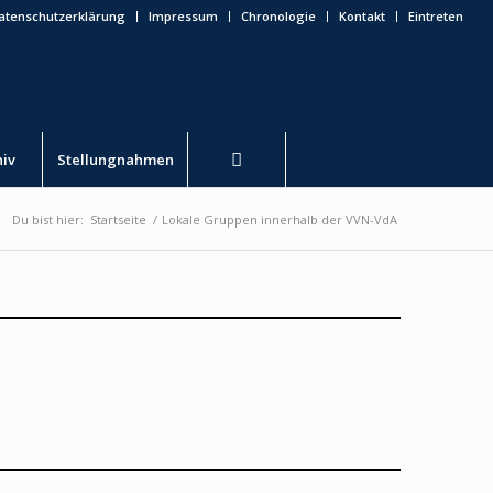
atenschutzerklärung
Impressum
Chronologie
Kontakt
Eintreten
hiv
Stellungnahmen
Du bist hier:
Startseite
/
Lokale Gruppen innerhalb der VVN-VdA