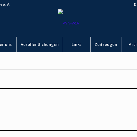
 e. V.
D
er uns
Veröffentlichungen
Links
Zeitzeugen
Arc