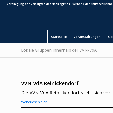
Vereinigung der Verfolgten des Naziregimes - Verband der AntifaschistInnen
Startseite
Veranstaltungen
Üb
Lokale Gruppen innerhalb der VVN-VdA
VVN-VdA Reinickendorf
Die VVN-VdA Reinickendorf stellt sich vor.
Weiterlesen hier