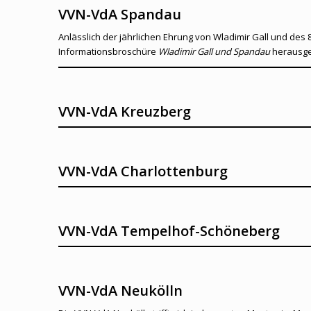
VVN-VdA Spandau
Anlässlich der jährlichen Ehrung von Wladimir Gall und de
Informationsbroschüre
Wladimir Gall und Spandau
herausg
VVN-VdA Kreuzberg
VVN-VdA Charlottenburg
VVN-VdA Tempelhof-Schöneberg
VVN-VdA Neukölln