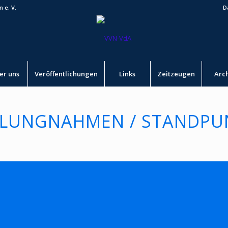
 e. V.
D
er uns
Veröffentlichungen
Links
Zeitzeugen
Arc
LLUNGNAHMEN / STANDPU