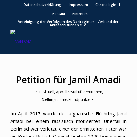
Datenschutzerklärung
Impressum
Chronologie
Kontakt
Eintreten
Vereinigung der Verfolgten des Naziregimes - Verband der
AntifaschistInnen e. V.
Petition für Jamil Amadi
/
in
Aktuell
,
Appelle/Aufrufe/Petitionen
,
/
Stellungnahme/Standpunkte
Im April 2017 wurde der afghanische Flüchtling Jamil
Amadi bei einem rassistisch motivierten Überfall in
Berlin schwer verletzt; einer der ermittelten Täter war
ein Berliner Polizist. Obwohl Jamil im 2020 begonnenen