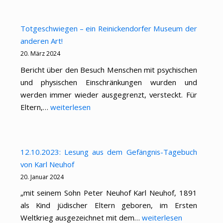
2024
in
Totgeschwiegen – ein Reinickendorfer Museum der
Reinickendorf
anderen Art!
20. März 2024
Bericht über den Besuch Menschen mit psychischen
und physischen Einschränkungen wurden und
werden immer wieder ausgegrenzt, versteckt. Für
Totgeschwiegen
Eltern,…
weiterlesen
–
ein
Reinickendorfer
12.10.2023: Lesung aus dem Gefängnis-Tagebuch
Museum
von Karl Neuhof
der
20. Januar 2024
anderen
„mit seinem Sohn Peter Neuhof Karl Neuhof, 1891
Art!
als Kind jüdischer Eltern geboren, im Ersten
12.10.2023:
Weltkrieg ausgezeichnet mit dem…
weiterlesen