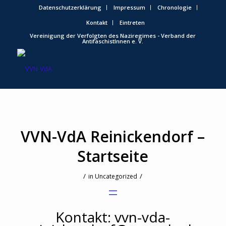
Datenschutzerklärung
Impressum
Chronologie
Kontakt
Eintreten
Vereinigung der Verfolgten des Naziregimes - Verband der
AntifaschistInnen e. V.
VVN-VdA Reinickendorf –
Startseite
/
/
in
Uncategorized
Kontakt: vvn-vda-