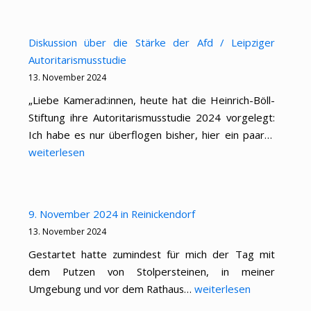
Diskussion über die Stärke der Afd / Leipziger
Autoritarismusstudie
13. November 2024
„Liebe Kamerad:innen, heute hat die Heinrich-Böll-
Stiftung ihre Autoritarismusstudie 2024 vorgelegt:
Diskuss
Ich habe es nur überflogen bisher, hier ein paar…
über
weiterlesen
die
Stärke
der
9. November 2024 in Reinickendorf
Afd
13. November 2024
/
Gestartet hatte zumindest für mich der Tag mit
Leipzig
dem Putzen von Stolpersteinen, in meiner
Autorit
9.
Umgebung und vor dem Rathaus…
weiterlesen
November