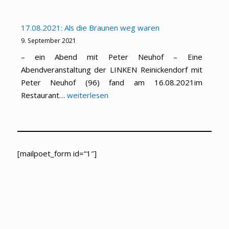
Lesung
aus
17.08.2021: Als die Braunen weg waren
dem
9. September 2021
Gefängnis-
– ein Abend mit Peter Neuhof – Eine
Tagebuch
Abendveranstaltung der LINKEN Reinickendorf mit
von
Peter Neuhof (96) fand am 16.08.2021im
Karl
17.08.2021:
Restaurant…
weiterlesen
Neuhof
Als
die
Braunen
weg
[mailpoet_form id=“1″]
waren