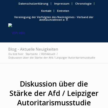
Datenschutzerklärung
Impressum
Chronologie
Kontakt
Eintreten
Vereinigung der Verfolgten des Naziregimes - Verband der
AntifaschistInnen e. V.
Blog - Aktuelle Neuigkeiten
Du bist hier:
Startseite
/
RDFAktuell
/
Diskussion über die Stärke der Afd / Leipziger Autoritarismusstudie
Diskussion über die
Stärke der Afd / Leipziger
Autoritarismusstudie