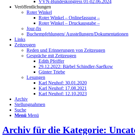
VVN-Bundeskongress 01-02.06.2024
Veröffentlichungen
Roter Winkel
Roter Winkel – Onlinefassung –
Roter Winkel – Druckausgabe –
Jour-fix
Buchempfehlungen/ Ausstellungen/Dokumentationen
Links
Zeitzeugen
Reden und Erinnerungen von Zeitzeugen
Gespräche mit Zeitzeugen
Edith Pfeiffer
29.12.2022: Bärbel Schindler-Saefkow
Günter Triebe
Lesungen
Karl Neuhof: 30.01.2020
Karl Neuhof: 17.08.2021
Karl Neuhof: 12.10.2023
Archiv
Stellungnahmen
Suche
Menü
Menü
Archiv für die Kategorie: Uncat