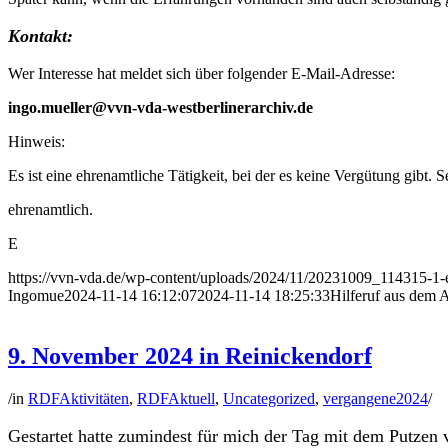
Kontakt:
Wer Interesse hat meldet sich über folgender E-Mail-Adresse:
ingo.mueller@vvn-vda-westberlinerarchiv.de
Hinweis:
Es ist eine ehrenamtliche Tätigkeit, bei der es keine Vergütung gibt. S
ehrenamtlich.
E
https://vvn-vda.de/wp-content/uploads/2024/11/20231009_114315-1
Ingomue
2024-11-14 16:12:07
2024-11-14 18:25:33
Hilferuf aus dem
9. November 2024 in Reinickendorf
/
in
RDFAktivitäten
,
RDFAktuell
,
Uncategorized
,
vergangene2024
/
Gestartet hatte zumindest für mich der Tag mit dem Putze