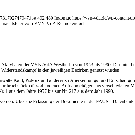
e1731702747947.jpg
492
480
Ingomue
https://vvn-vda.de/wp-conten
ihnachtsfeier vom VVN-VdA Reinickendorf
n Aktivitäten der VVN-VdA Westberlin von 1953 bis 1990. Darunter be
en Widerstandskampf in den jeweiligen Bezirken genutzt wurden.
nwälte Kaul, Piskorz und anderer zu Anerkennungs- und Entschädigung
r nur bruchstückhaft vorhandenen Aufnahmebögen aus verschiedenen Mitg
 1 aus dem Jahre 1957 bis zur Nr. 217 aus dem Jahr 1990.
erden. Über die Erfassung der Dokumente in der FAUST Datenbank is