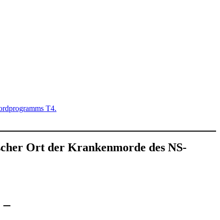
emordprogramms T4.
ischer Ort der Krankenmorde des NS-
n –