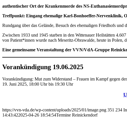
authentischer Ort der Krankenmorde des NS-Euthanasiemordp
Treffpunkt: Eingang ehemalige Karl-Bonhoeffer-Nervenklinik, 
Rundgang über das Gelände, Besuch des ehemaligen Friedhofs und de
Zwischen 1933 und 1945 starben in den Wittenauer Heilstätten 4.607 Pa
von Patient*innen wurde nach Meseritz-Obrawalde, heute in Polen, d
Eine gemeinsame Veranstaltung der VVN/VdA-Gruppe Reinickend
Vorankündigung 19.06.2025
Vorankündigung: Mut zum Widerstand – Frauen im Kampf gegen den 
19. Juni 2025, 18:00 Uhr bis 19:30 Uhr
U
https://vvn-vda.de/wp-content/uploads/2025/01/image.png
351
234
I
14:43:42
2025-04-26 18:54:54
Termine Reinickendorf