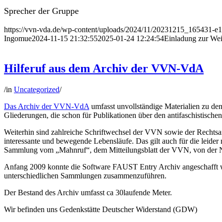
Sprecher der Gruppe
https://vvn-vda.de/wp-content/uploads/2024/11/20231215_165431-
Ingomue
2024-11-15 21:32:55
2025-01-24 12:24:54
Einladung zur We
Hilferuf aus dem Archiv der VVN-VdA
/
in
Uncategorized
/
Das Archiv der VVN-VdA
umfasst unvollständige Materialien zu de
Gliederungen, die schon für Publikationen über den antifaschistisch
Weiterhin sind zahlreiche Schriftwechsel der VVN sowie der Rechtsa
interessante und bewegende Lebensläufe. Das gilt auch für die leide
Sammlung vom „Mahnruf“, dem Mitteilungsblatt der VVN, von der Nr.
Anfang 2009 konnte die Software FAUST Entry Archiv angeschafft w
unterschiedlichen Sammlungen zusammenzuführen.
Der Bestand des Archiv umfasst ca 30laufende Meter.
Wir befinden uns Gedenkstätte Deutscher Widerstand (GDW)