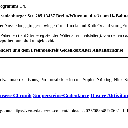
rogramms T4.
Oranienburger Str. 285,13437 Berlin-Wittenau, direkt am U- Bahn
r Ausstellung „totgeschwiegen“ mit Irmela und Ruth Orland vom „Freu
tienten (laut Sterberegister der Wittenauer Heilstätten), von denen ca.
eportiert und dort umgebracht.
orf und dem Freundeskreis Gedenkort Alter Anstaltsfriedhof
Nationalsozialismus, Podiumsdiskussion mit Sophie Nübling, Niels 
nsere Chronik
S
tolpersteine/Gedenkorte
Unsere Aktivität
ngomue
https://vvn-vda.de/wp-content/uploads/2025/08/0487x0631