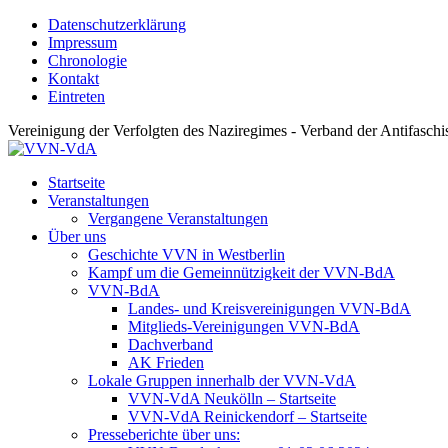
Datenschutzerklärung
Impressum
Chronologie
Kontakt
Eintreten
Vereinigung der Verfolgten des Naziregimes - Verband der Antifaschis
Startseite
Veranstaltungen
Vergangene Veranstaltungen
Über uns
Geschichte VVN in Westberlin
Kampf um die Gemeinnützigkeit der VVN-BdA
VVN-BdA
Landes- und Kreisvereinigungen VVN-BdA
Mitglieds-Vereinigungen VVN-BdA
Dachverband
AK Frieden
Lokale Gruppen innerhalb der VVN-VdA
VVN-VdA Neukölln – Startseite
VVN-VdA Reinickendorf – Startseite
Presseberichte über uns: