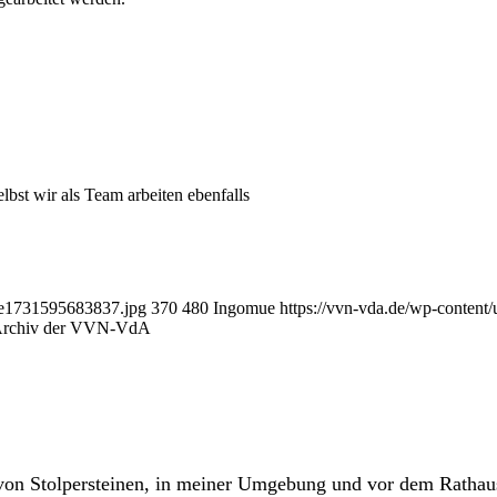
elbst wir als Team arbeiten ebenfalls
-e1731595683837.jpg
370
480
Ingomue
https://vvn-vda.de/wp-cont
 Archiv der VVN-VdA
n von Stolpersteinen, in meiner Umgebung und vor dem Ratha