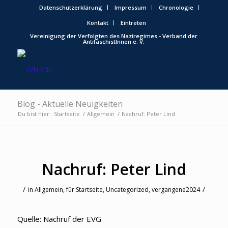
Datenschutzerklärung
Impressum
Chronologie
Kontakt
Eintreten
Vereinigung der Verfolgten des Naziregimes - Verband der
AntifaschistInnen e. V.
Blog - Aktuelle Neuigkeiten
Du bist hier:
Startseite
/
Allgemein
/
Nachruf: Peter Lind
Nachruf: Peter Lind
/
/
in
Allgemein
,
für Startseite
,
Uncategorized
,
vergangene2024
Quelle: Nachruf der EVG