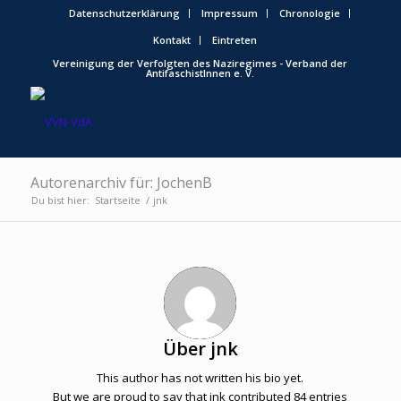
Datenschutzerklärung
Impressum
Chronologie
Kontakt
Eintreten
Vereinigung der Verfolgten des Naziregimes - Verband der
AntifaschistInnen e. V.
Autorenarchiv für: JochenB
Du bist hier:
Startseite
/
jnk
Über
jnk
This author has not written his bio yet.
But we are proud to say that
jnk
contributed 84 entries