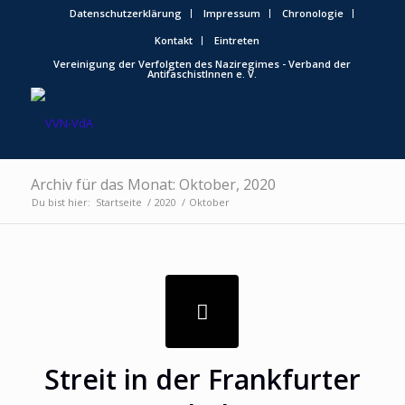
Datenschutzerklärung
Impressum
Chronologie
Kontakt
Eintreten
Vereinigung der Verfolgten des Naziregimes - Verband der
AntifaschistInnen e. V.
Archiv für das Monat: Oktober, 2020
Du bist hier:
Startseite
/
2020
/
Oktober
Streit in der Frankfurter