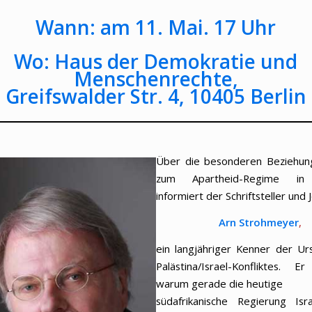
Wann: am 11. Mai. 17 Uhr
Wo:
Haus der Demokratie und
Menschenrechte
,
Greifswalder Str. 4, 10405 Berlin
Über die besonderen Beziehung
zum Apartheid-Regime in 
informiert der Schriftsteller und J
Arn Strohmeyer
,
ein langjähriger Kenner der U
Palästina/Israel-Konfliktes. Er
warum gerade die heutige
südafrikanische Regierung Is