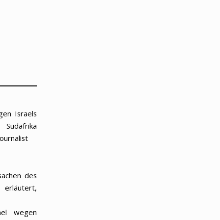
en Israels
Südafrika
ournalist
rsachen des
 erläutert,
rael wegen