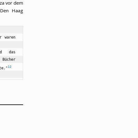
aza vor dem
n Den Haag
r waren 
nd das 
 Bücher 
1
2
te."