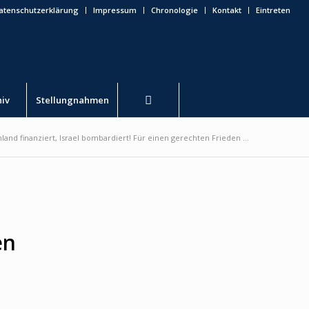
atenschutzerklärung
Impressum
Chronologie
Kontakt
Eintreten
hiv
Stellungnahmen
land finanziert, Israel bombardiert! Für einen gerechten Frieden ...
en