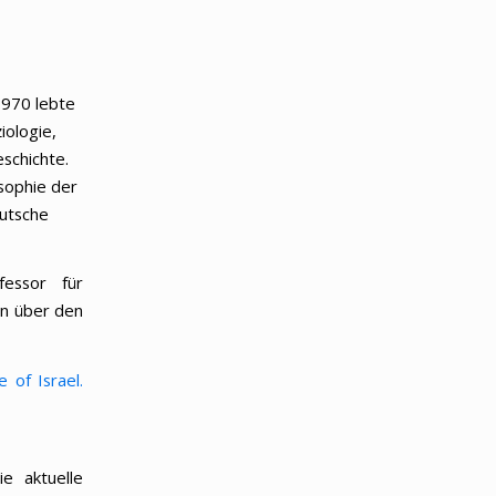
1970 lebte
iologie,
eschichte.
osophie der
eutsche
fessor für
rn über den
 of Israel.
e aktuelle