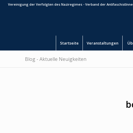
Vereinigung der Verfolgten des Naziregimes - Verband der AntifaschistInnen
Startseite
Veranstaltungen
Üb
Blog - Aktuelle Neuigkeiten
b