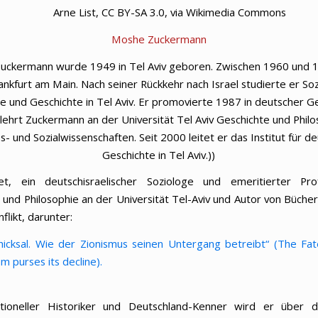
Arne List, CC BY-SA 3.0, via Wikimedia Commons
Moshe Zuckermann
uckermann wurde 1949 in Tel Aviv geboren. Zwischen 1960 und 
rankfurt am Main. Nach seiner Rückkehr nach Israel studierte er Soz
ie und Geschichte in Tel Aviv. Er promovierte 1987 in deutscher G
lehrt Zuckermann an der Universität Tel Aviv Geschichte und Phil
s- und Sozialwissenschaften. Seit 2000 leitet er das Institut für d
Geschichte in Tel Aviv.))
tet, ein deutschisraelischer Soziologe und emeritierter Pro
 und Philosophie an der Universität Tel-Aviv und Autor von Büche
likt, darunter:
chicksal. Wie der Zionismus seinen Untergang betreibt“ (The Fate
m purses its decline).
itioneller Historiker und Deutschland-Kenner wird er über di