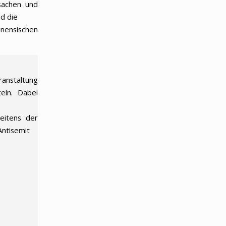
rsachen und
d die
inensischen
ranstaltung
teln. Dabei
seitens der
Antisemit