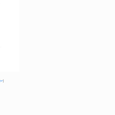
[
↩
]