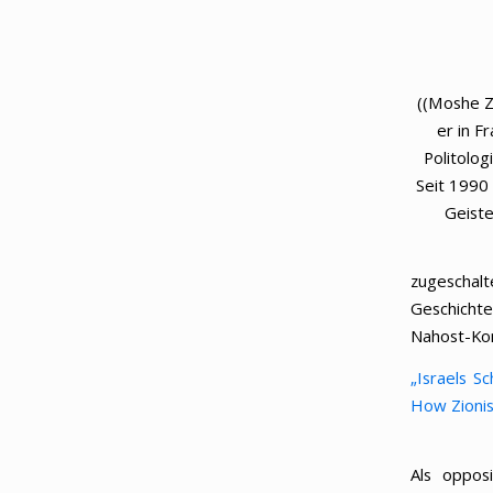
((Moshe Z
er in F
Politolog
Seit 1990 
Geiste
zugeschal
Geschichte
Nahost-Konf
„Israels S
How Zionis
Als oppos