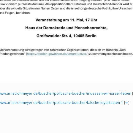
/www.arnstrohmeyer.de/buecher/politische-buecher/muessen-wir-israel-lieben
www.arnstrohmeyer.de/buecher/politische-buecher/falsche-loyalitaeten-1
[
↩
]