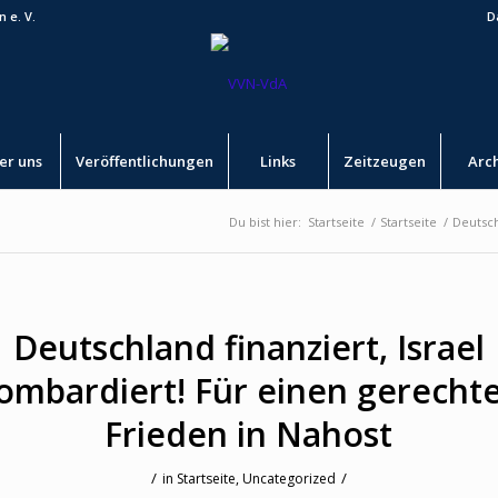
 e. V.
D
er uns
Veröffentlichungen
Links
Zeitzeugen
Arc
Du bist hier:
Startseite
/
Startseite
/
Deutsch
Deutschland finanziert, Israel
ombardiert! Für einen gerecht
Frieden in Nahost
/
/
in
Startseite
,
Uncategorized