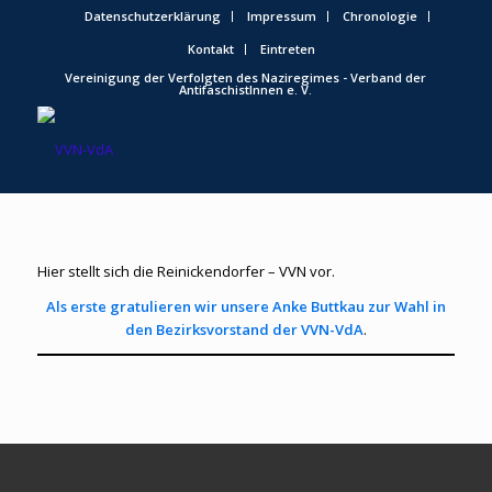
Datenschutzerklärung
Impressum
Chronologie
Kontakt
Eintreten
Vereinigung der Verfolgten des Naziregimes - Verband der
AntifaschistInnen e. V.
Hier stellt sich die Reinickendorfer – VVN vor.
Als erste gratulieren wir unsere Anke Buttkau zur Wahl in
den Bezirksvorstand der VVN-VdA
.