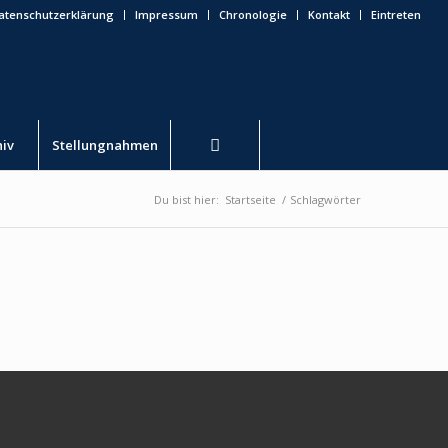
atenschutzerklärung
Impressum
Chronologie
Kontakt
Eintreten
hiv
Stellungnahmen
Du bist hier:
Startseite
/
Schlagwörter